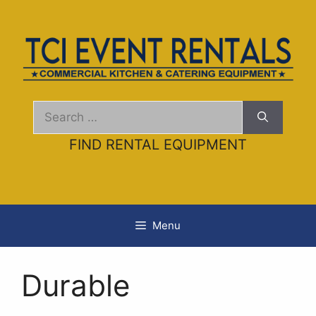
Skip
to
content
Search
for:
FIND RENTAL EQUIPMENT
Menu
Durable